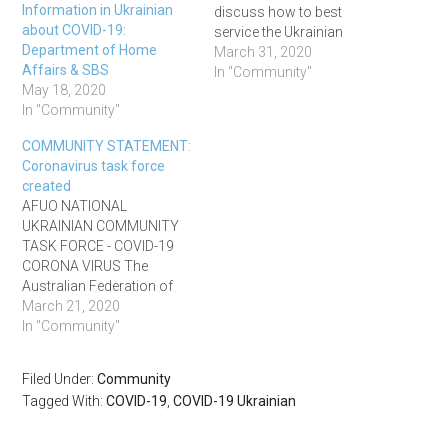
Information in Ukrainian
discuss how to best
about COVID-19:
service the Ukrainian
Department of Home
Community in Australia
March 31, 2020
Affairs & SBS
during this time, on 20 and
In "Community"
May 18, 2020
25 March. Their next
In "Community"
meeting is on 1 April. The
group was formed to
COMMUNITY STATEMENT:
provide a central place for
Coronavirus task force
our community leaders…
created
AFUO NATIONAL
UKRAINIAN COMMUNITY
TASK FORCE - COVID-19
CORONA VIRUS The
Australian Federation of
Ukrainian Organisations
March 21, 2020
(AFUO) announces the
In "Community"
formation of the, AFUO
COVID 19 Corona Virus
Filed Under:
Community
National Community Task
Tagged With:
COVID-19
,
COVID-19 Ukrainian
Force. The role of the task
force is to better
coordinate information