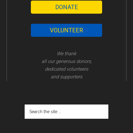
DONATE
VOLUNTEER
We thank
all our generous donors,
dedicated volunteers
and supporters